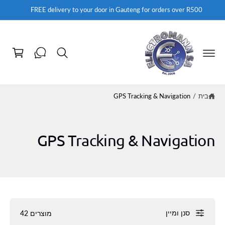
FREE delivery to your door in Gauteng for orders over R500
ע
ג
ל
ה
בית
/
GPS Tracking & Navigation
GPS Tracking & Navigation
סנן ומיין
מוצרים 42