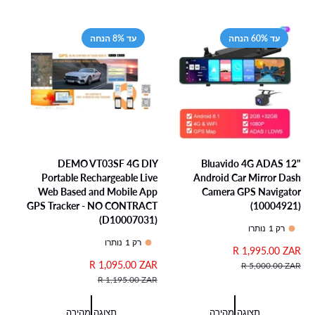
י
ב
ג
ל
צ
י
ע
ל
עד 60% הנחה
עד 8% הנחה
DEMO VT03SF 4G DIY
Bluavido 4G ADAS 12"
Portable Rechargeable Live
Android Car Mirror Dash
Web Based and Mobile App
Camera GPS Navigator
GPS Tracker - NO CONTRACT
(10004921)
(D10007031)
רק 1 נותרו
רק 1 נותרו
מ
R 1,995.00 ZAR
מ
ח
ח
מ
R 1,095.00 ZAR
מ
R 5,000.00 ZAR
י
י
ח
ח
R 1,195.00 ZAR
ר
ר
י
י
מ
ר
ר
ר
תצוגה מהירה
תצוגה מהירה