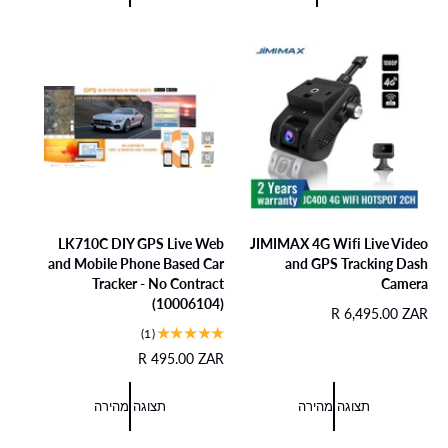
צ
י
ר
ע
ל
ג
י
ל
LK710C DIY GPS Live Web
JIMIMAX 4G Wifi Live Video
and Mobile Phone Based Car
and GPS Tracking Dash
Tracker - No Contract
Camera
(10006104)
מ
R 6,495.00 ZAR
1
ח
(1)
ב
י
מ
R 495.00 ZAR
י
ר
ח
ק
ר
י
תצוגה מהירה
תצוגה מהירה
ו
ג
ר
ר
י
ר