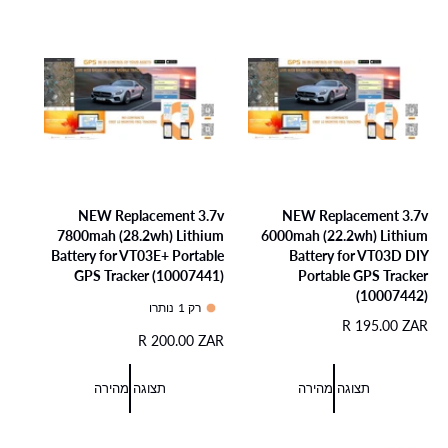
ו
צ
י
ב
ג
ת
ע
ל
צ
י
כ
ע
ל
ו
ל
ל
ו
ת
NEW Replacement 3.7v
NEW Replacement 3.7v
7800mah (28.2wh) Lithium
6000mah (22.2wh) Lithium
Battery for VT03E+ Portable
Battery for VT03D DIY
GPS Tracker (10007441)
Portable GPS Tracker
(10007442)
רק 1 נותרו
מ
R 195.00 ZAR
מ
R 200.00 ZAR
ח
ח
י
י
ר
תצוגה מהירה
תצוגה מהירה
ר
ר
ר
ג
ג
י