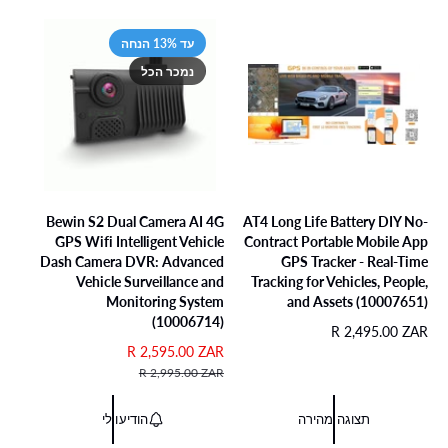
ו
ב
ג
ב
ג
ת
צ
י
צ
י
עד 13% הנחה
כ
ע
ל
ע
ל
ו
נמכר הכל
ל
ל
ו
ת
Bewin S2 Dual Camera AI 4G
AT4 Long Life Battery DIY No-
GPS Wifi Intelligent Vehicle
Contract Portable Mobile App
Dash Camera DVR: Advanced
GPS Tracker - Real-Time
Vehicle Surveillance and
Tracking for Vehicles, People,
Monitoring System
and Assets (10007651)
(10006714)
מ
R 2,495.00 ZAR
ח
מ
R 2,595.00 ZAR
מ
י
ח
ח
R 2,995.00 ZAR
ר
י
י
ר
ר
ר
תצוגה מהירה
הודיעו לי
ג
מ
ר