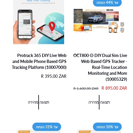
עד 44% הנחה
ל
Protrack 365 DIY Live Web
OCT800-D DIY Dual Sim Live
and Mobile Phone Based GPS
Web Based GPS Tracker -
Tracking Platform (10007000)
Real-Time Location
Monitoring and More
מ
R 395.00 ZAR
(10005329)
ח
מ
R 895.00 ZAR
מ
י
R 1,600.00 ZAR
ח
ח
ר
י
י
ר
תצוגה מהירה
תצוגה מהירה
ר
ר
ג
מ
ר
י
ב
ג
ל
צ
י
עד 10% הנחה
עד 31% הנחה
ע
ל