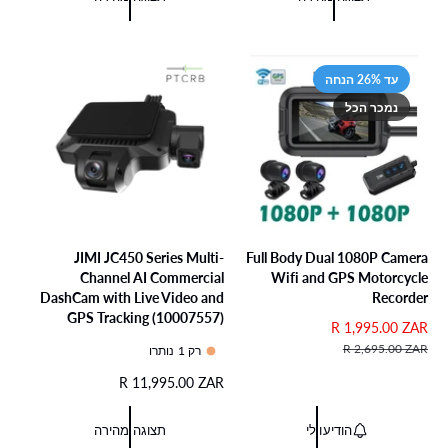
ב
ג
מ
ר
צ
י
ב
ג
ע
ל
צ
י
ע
ל
עד 26% הנחה
נמכר הכל
JIMI JC450 Series Multi-
Full Body Dual 1080P Camera
Channel AI Commercial
Wifi and GPS Motorcycle
DashCam with Live Video and
Recorder
GPS Tracking (10007557)
מ
R 1,995.00 ZAR
מ
ח
ח
R 2,695.00 ZAR
רק 1 נותרו
י
י
מ
R 11,995.00 ZAR
ר
ר
ח
מ
ר
י
ב
ג
הודיעו לי
תצוגה מהירה
ר