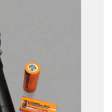
ד
ע
ה
מ
ו
צ
ר