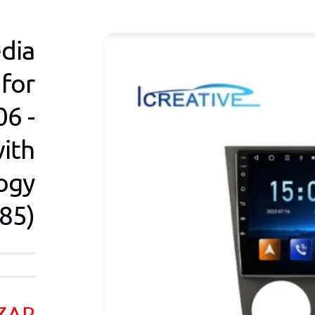
dia
for
6 -
ith
ogy
85)
מ
 ZAR