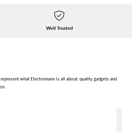
Well Trusted
 represent what Electromann is all about: quality gadgets and
ד
ל
rs.
ג
א
ל
מ
י
ד
ע
ה
מ