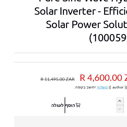
Solar Inverter - Effic
Solar Power Solut
(100059
R 4,600.00
מ
R 11,495.00 ZAR
 }}
משלוח
יחושב בקופה.
ח
י
ה
הוסף לעגלה
ג
ה
ר
ד
פ
ל
ח