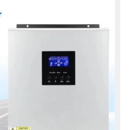
ו
צ
ר