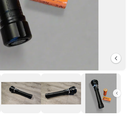
-5
/
של
7
ד
ל
ג