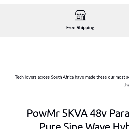
Free Shipping
Tech lovers across South Africa have made these our most sou
h
PowMr 5KVA 48v Paral
Pure Sine Wave Hyb