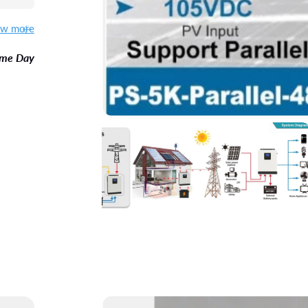
מ
ew more
ב
ame Day
צ
ע