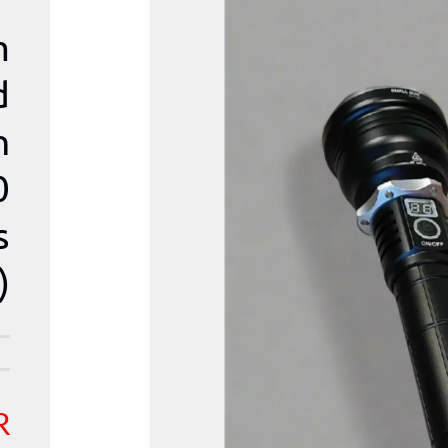
m
d
h
0
s
)
מ
R