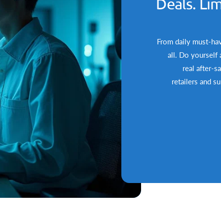
Deals. Lim
From daily must-hav
all. Do yourself
real after-s
retailers and s