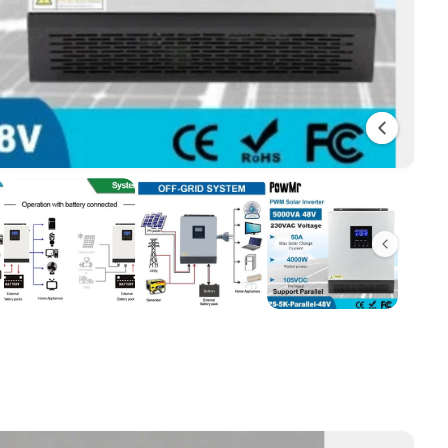
-7
/
של
9
ד
ל
ג
א
ל
מ
י