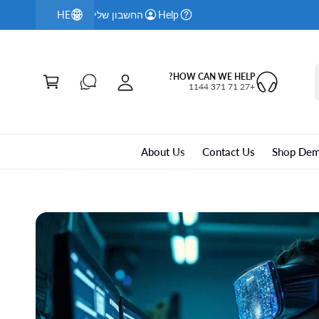
HE
Help
החשבון שלי
Great Quality Gadgets at Affordable Prices
ה
ח
ע
ש
ג
HOW CAN WE HELP?
ב
+27 71 371 1144
ל
ון
ה
ש
לי
About Us
Contact Us
Shop Dem