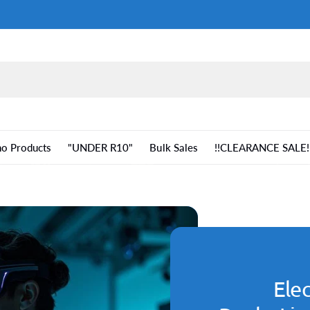
o Products
"UNDER R10"
Bulk Sales
!!CLEARANCE
Ele